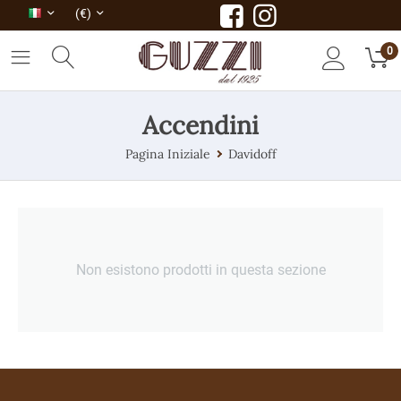
(€)
0
Accendini
Pagina Iniziale
Davidoff
Non esistono prodotti in questa sezione