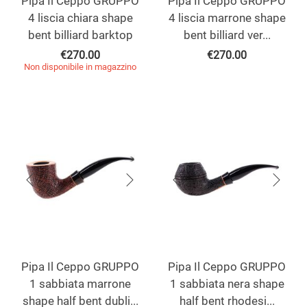
Pipa Il Ceppo GRUPPO
Pipa Il Ceppo GRUPPO
4 liscia chiara shape
4 liscia marrone shape
bent billiard barktop
bent billiard ver...
€
270.00
€
270.00
Non disponibile in magazzino
Pipa Il Ceppo GRUPPO
Pipa Il Ceppo GRUPPO
1 sabbiata marrone
1 sabbiata nera shape
shape half bent dubli...
half bent rhodesi...