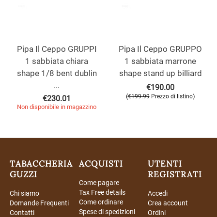
Pipa Il Ceppo GRUPPI
Pipa Il Ceppo GRUPPO
1 sabbiata chiara
1 sabbiata marrone
shape 1/8 bent dublin
shape stand up billiard
...
€
190.00
(
)
€
199.99
Prezzo di listino
€
230.01
Non disponibile in magazzino
TABACCHERIA
ACQUISTI
UTENTI
GUZZI
REGISTRATI
Come pagare
Tax Free details
Chi siamo
Accedi
Come ordinare
Domande Frequenti
Crea account
Spese di spedizioni
Contatti
Ordini