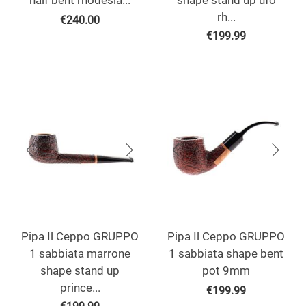
half bent rhodesia...
shape stand up ufo
rh...
€
240.00
€
199.99
Pipa Il Ceppo GRUPPO
Pipa Il Ceppo GRUPPO
1 sabbiata marrone
1 sabbiata shape bent
shape stand up
pot 9mm
prince...
€
199.99