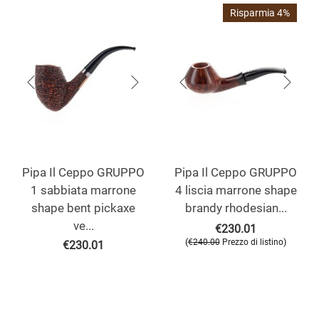
Risparmia 4%
Pipa Il Ceppo GRUPPO
Pipa Il Ceppo GRUPPO
1 sabbiata marrone
4 liscia marrone shape
shape bent pickaxe
brandy rhodesian...
ve...
€
230.01
(
)
€
240.00
Prezzo di listino
€
230.01