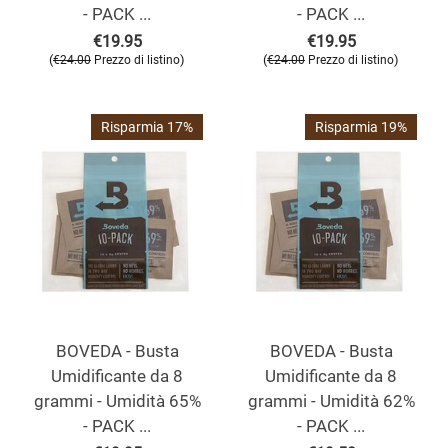
- PACK ...
- PACK ...
€
19.95
€
19.95
(
)
(
)
€
24.00
Prezzo di listino
€
24.00
Prezzo di listino
Risparmia 17%
Risparmia 19%
BOVEDA - Busta
BOVEDA - Busta
Umidificante da 8
Umidificante da 8
grammi - Umidità 65%
grammi - Umidità 62%
- PACK ...
- PACK ...