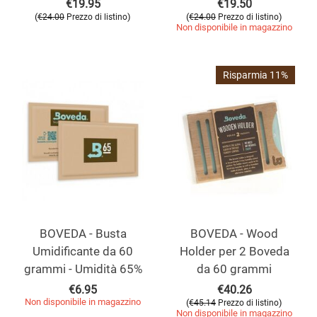
€
19.95
€
19.50
(
)
(
)
€
24.00
Prezzo di listino
€
24.00
Prezzo di listino
Non disponibile in magazzino
Risparmia 11%
BOVEDA - Busta
BOVEDA - Wood
Umidificante da 60
Holder per 2 Boveda
grammi - Umidità 65%
da 60 grammi
€
6.95
€
40.26
Non disponibile in magazzino
(
)
€
45.14
Prezzo di listino
Non disponibile in magazzino