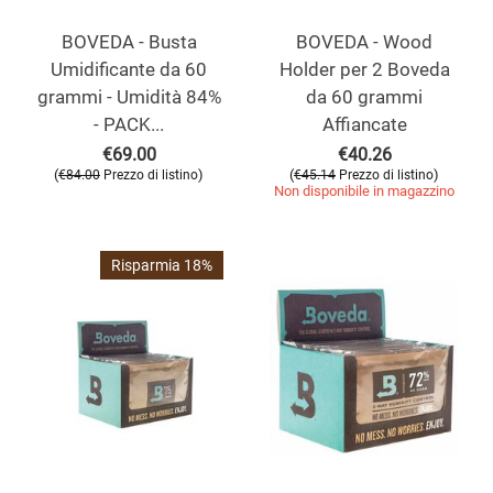
BOVEDA - Busta
BOVEDA - Wood
Umidificante da 60
Holder per 2 Boveda
grammi - Umidità 84%
da 60 grammi
- PACK...
Affiancate
€
69.00
€
40.26
(
)
(
)
€
84.00
Prezzo di listino
€
45.14
Prezzo di listino
Non disponibile in magazzino
Risparmia 18%