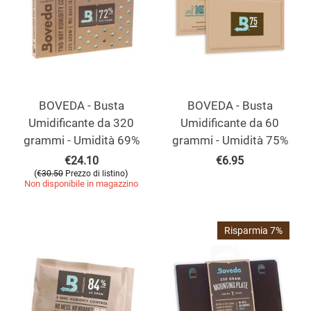
BOVEDA - Busta
BOVEDA - Busta
Umidificante da 320
Umidificante da 60
grammi - Umidità 69%
grammi - Umidità 75%
€
24.10
€
6.95
(
)
€
30.50
Prezzo di listino
Non disponibile in magazzino
Risparmia 7%