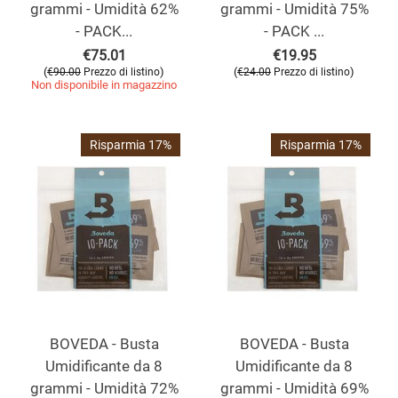
grammi - Umidità 62%
grammi - Umidità 75%
- PACK...
- PACK ...
€
75.01
€
19.95
(
)
(
)
€
90.00
Prezzo di listino
€
24.00
Prezzo di listino
Non disponibile in magazzino
Risparmia 17%
Risparmia 17%
BOVEDA - Busta
BOVEDA - Busta
Umidificante da 8
Umidificante da 8
grammi - Umidità 72%
grammi - Umidità 69%