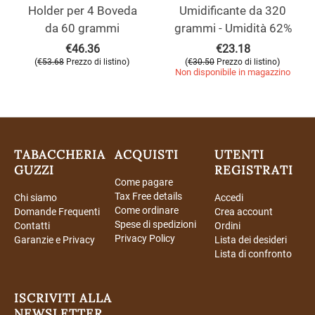
Holder per 4 Boveda
Umidificante da 320
da 60 grammi
grammi - Umidità 62%
€
46.36
€
23.18
(
)
(
)
€
53.68
Prezzo di listino
€
30.50
Prezzo di listino
Non disponibile in magazzino
TABACCHERIA
ACQUISTI
UTENTI
GUZZI
REGISTRATI
Come pagare
Tax Free details
Chi siamo
Accedi
Come ordinare
Domande Frequenti
Crea account
Spese di spedizioni
Contatti
Ordini
Privacy Policy
Garanzie e Privacy
Lista dei desideri
Lista di confronto
ISCRIVITI ALLA
NEWSLETTER