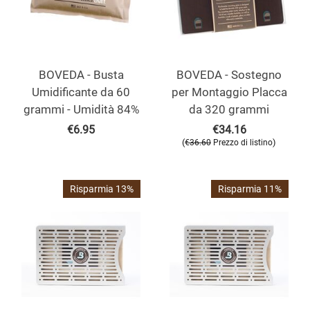
BOVEDA - Busta
BOVEDA - Sostegno
Umidificante da 60
per Montaggio Placca
grammi - Umidità 84%
da 320 grammi
€
6.95
€
34.16
(
)
€
36.60
Prezzo di listino
Risparmia 13%
Risparmia 11%