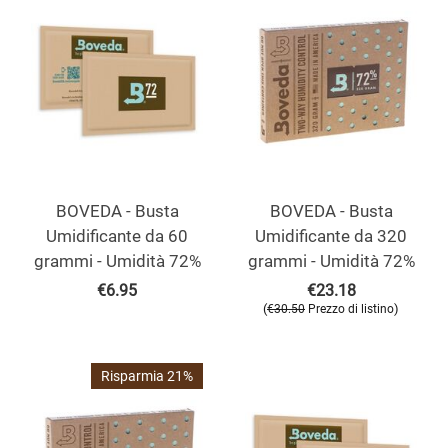
BOVEDA - Busta
BOVEDA - Busta
Umidificante da 60
Umidificante da 320
grammi - Umidità 72%
grammi - Umidità 72%
€
6.95
€
23.18
(
)
€
30.50
Prezzo di listino
Risparmia 21%