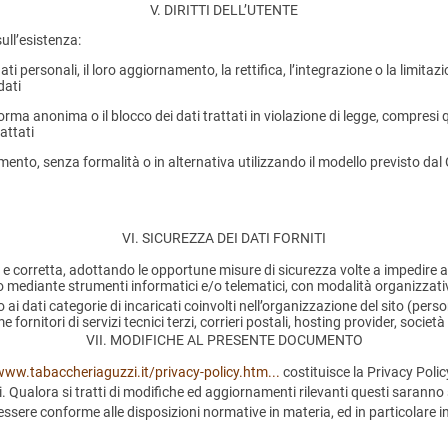
V. DIRITTI DELL’UTENTE
ull’esistenza:
i dati personali, il loro aggiornamento, la rettifica, l’integrazione o la limi
dati
forma anonima o il blocco dei dati trattati in violazione di legge, compresi 
attati
tamento, senza formalità o in alternativa utilizzando il modello previsto da
VI. SICUREZZA DEI DATI FORNITI
cita e corretta, adottando le opportune misure di sicurezza volte a impedire
o mediante strumenti informatici e/o telematici, con modalità organizzative
so ai dati categorie di incaricati coinvolti nell’organizzazione del sito (pe
fornitori di servizi tecnici terzi, corrieri postali, hosting provider, soci
VII. MODIFICHE AL PRESENTE DOCUMENTO
www.tabaccheriaguzzi.it/privacy-policy.htm...
costituisce la Privacy Polic
ualora si tratti di modifiche ed aggiornamenti rilevanti questi saranno s
essere conforme alle disposizioni normative in materia, ed in particolar