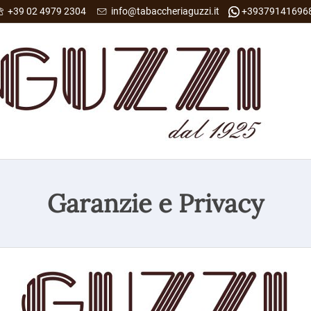
+39 02 4979 2304
info@tabaccheriaguzzi.it
+39379141696
Garanzie e Privacy