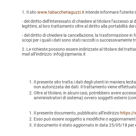
1. Il sito
www.tabaccheriaguzzi.it
intende informare l’utente s
- del diritto dell’interessato di chiedere al titolare l’accesso a
legittimi, al loro trattamento oltre al diritto alla portabilità dei 
- del diritto di chiedere la cancellazione, la trasformazione in 
scopi per i quali i dati sono stati raccolti o successivamente tr
2. Le richieste possono essere indirizzate al titolare del trat
mail all’indirizzo: info@zipmania.it
Il presente sito tratta i dati degli utenti in maniera le
non autorizzata dei dati. Il trattamento viene effettuat
Oltre al titolare, in alcuni casi, potrebbero avere acces
amministratori di sistema) ovvero soggetti esterni (come 
Il presente documento, pubblicato all’indirizzo
https://
Esso può essere soggetto a modifiche o aggiornamenti. Q
Il documento è stato aggiornato in data 25/05/18 per 