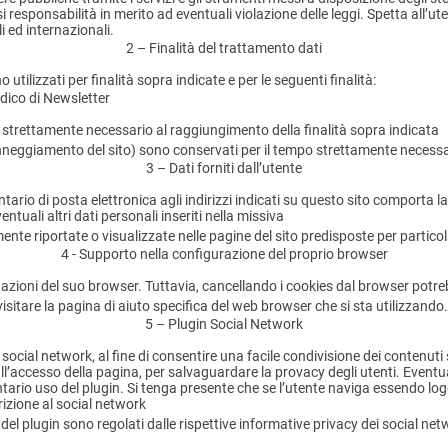
responsabilità in merito ad eventuali violazione delle leggi. Spetta all’uten
i ed internazionali.
2 – Finalità del trattamento dati
utilizzati per finalità sopra indicate e per le seguenti finalità:
iodico di Newsletter
o strettamente necessario al raggiungimento della finalità sopra indicata
di danneggiamento del sito) sono conservati per il tempo strettamente neces
3 – Dati forniti dall’utente
ntario di posta elettronica agli indirizzi indicati su questo sito comporta l
ntuali altri dati personali inseriti nella missiva
te riportate o visualizzate nelle pagine del sito predisposte per particolar
4 - Supporto nella configurazione del proprio browser
tazioni del suo browser. Tuttavia, cancellando i cookies dal browser potre
isitare la pagina di aiuto specifica del web browser che si sta utilizzando.
5 – Plugin Social Network
social network, al fine di consentire una facile condivisione dei contenuti s
accesso della pagina, per salvaguardare la provacy degli utenti. Eventua
ntario uso del plugin. Si tenga presente che se l’utente naviga essendo log
rizione al social network
el plugin sono regolati dalle rispettive informative privacy dei social netwo