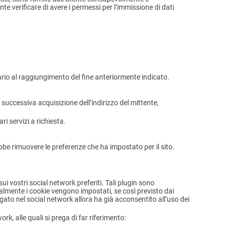
te verificare di avere i permessi per l’immissione di dati
sario al raggiungimento del fine anteriormente indicato.
a successiva acquisizione dell’indirizzo del mittente,
i servizi a richiesta.
bbe rimuovere le preferenze che ha impostato per il sito.
ui vostri social network preferiti. Tali plugin sono
lmente i cookie vengono impostati, se così previsto dai
gato nel social network allora ha già acconsentito all’uso dei
rk, alle quali si prega di far riferimento: