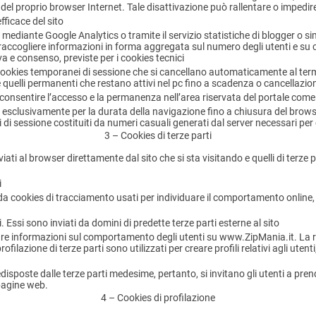
el proprio browser Internet. Tale disattivazione può rallentare o impedire
fficace del sito
ediante Google Analytics o tramite il servizio statistiche di blogger o simil
 raccogliere informazioni in forma aggregata sul numero degli utenti e su c
va e consenso, previste per i cookies tecnici
 cookies temporanei di sessione che si cancellano automaticamente al term
a e quelli permanenti che restano attivi nel pc fino a scadenza o cancellazio
i consentire l’accesso e la permanenza nell’area riservata del portale com
clusivamente per la durata della navigazione fino a chiusura del browser
i di sessione costituiti da numeri casuali generati dal server necessari per 
3 – Cookies di terze parti
ati al browser direttamente dal sito che si sta visitando e quelli di terze pa
i
 da cookies di tracciamento usati per individuare il comportamento online, 
i. Essi sono inviati da domini di predette terze parti esterne al sito
levare informazioni sul comportamento degli utenti su www.ZipMania.it. La 
profilazione di terze parti sono utilizzati per creare profili relativi agli uten
redisposte dalle terze parti medesime, pertanto, si invitano gli utenti a pren
 pagine web.
4 – Cookies di profilazione