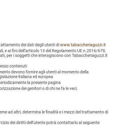
trattamento dei dati degli utenti di
www.tabaccheriaguzzi.it
li, e ai fini dell’articolo 13 del Regolamento UE n.2016/679,
 dati, per i soggetti che interagiscono con Tabaccheriaguzzi.it
n esso contenuti
tamento devono fornire agli utenti al momento della
islazione italiana ed europea
 periodicamente la presente pagina
izzazione dei genitori o di chi ne fa le veci.
ieme ad altri, determina le finalità e i mezzi del trattamento di
cizio dei diritti dell’utente potrà contattarlo al seguente