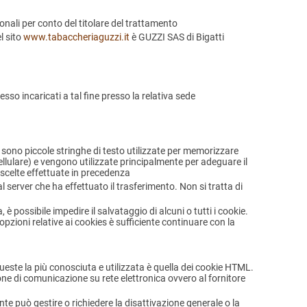
sonali per conto del titolare del trattamento
l sito
www.tabaccheriaguzzi.it
è GUZZI SAS di Bigatti
sso incaricati a tal fine presso la relativa sede
es sono piccole stringhe di testo utilizzate per memorizzare
ellulare) e vengono utilizzate principalmente per adeguare il
scelte effettuate in precedenza
 server che ha effettuato il trasferimento. Non si tratta di
 possibile impedire il salvataggio di alcuni o tutti i cookie.
opzioni relative ai cookies è sufficiente continuare con la
este la più conosciuta e utilizzata è quella dei cookie HTML.
ione di comunicazione su rete elettronica ovvero al fornitore
te può gestire o richiedere la disattivazione generale o la