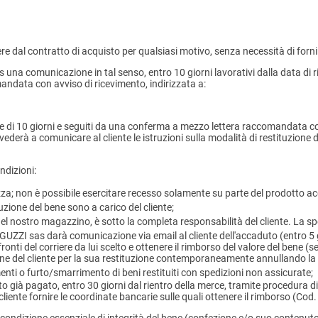
edere dal contratto di acquisto per qualsiasi motivo, senza necessità di for
 sas una comunicazione in tal senso, entro 10 giorni lavorativi dalla data 
andata con avviso di ricevimento, indirizzata a:
ne di 10 giorni e seguiti da una conferma a mezzo lettera raccomandata co
vvederà a comunicare al cliente le istruzioni sulla modalità di restituzione
ndizioni:
rezza; non è possibile esercitare recesso solamente su parte del prodotto a
tuzione del bene sono a carico del cliente;
nel nostro magazzino, è sotto la completa responsabilità del cliente. La s
UZZI sas darà comunicazione via email al cliente dell'accaduto (entro 5 gi
nti del corriere da lui scelto e ottenere il rimborso del valore del bene (s
one del cliente per la sua restituzione contemporaneamente annullando la r
i o furto/smarrimento di beni restituiti con spedizioni non assicurate;
o già pagato, entro 30 giorni dal rientro della merce, tramite procedura di
iente fornire le coordinate bancarie sulle quali ottenere il rimborso (Cod. 