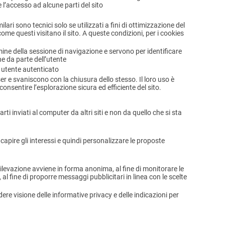
 l’accesso ad alcune parti del sito
ari sono tecnici solo se utilizzati a fini di ottimizzazione del
ome questi visitano il sito. A queste condizioni, per i cookies
ine della sessione di navigazione e servono per identificare
ne da parte dell’utente
e utente autenticato
 e svaniscono con la chiusura dello stesso. Il loro uso è
consentire l’esplorazione sicura ed efficiente del sito.
rti inviati al computer da altri siti e non da quello che si sta
capire gli interessi e quindi personalizzare le proposte
rilevazione avviene in forma anonima, al fine di monitorare le
ti, al fine di proporre messaggi pubblicitari in linea con le scelte
dere visione delle informative privacy e delle indicazioni per