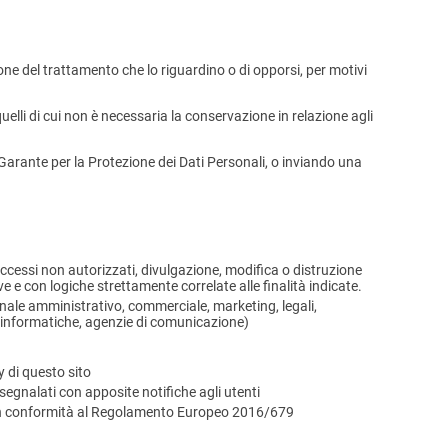
tazione del trattamento che lo riguardino o di opporsi, per motivi
quelli di cui non è necessaria la conservazione in relazione agli
l Garante per la Protezione dei Dati Personali, o inviando una
 accessi non autorizzati, divulgazione, modifica o distruzione
 e con logiche strettamente correlate alle finalità indicate.
rsonale amministrativo, commerciale, marketing, legali,
età informatiche, agenzie di comunicazione)
y di questo sito
egnalati con apposite notifiche agli utenti
e in conformità al Regolamento Europeo 2016/679