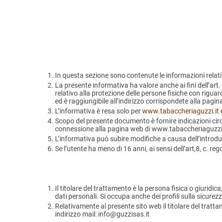
In questa sezione sono contenute le informazioni relati
La presente informativa ha valore anche ai fini dell’art.
relativo alla protezione delle persone fisiche con riguar
ed è raggiungibile all’indirizzo corrispondete alla pagina
L’informativa è resa solo per
www.tabaccheriaguzzi.it
e
Scopo del presente documento è fornire indicazioni circa
connessione alla pagina web di www.tabaccheriaguzzi.i
L’informativa può subire modifiche a causa dell’introdu
Se l’utente ha meno di 16 anni, ai sensi dell’art,8, c. r
Il titolare del trattamento è la persona fisica o giuridic
dati personali. Si occupa anche dei profili sulla sicurez
Relativamente al presente sito web il titolare del trat
indirizzo mail: info@guzzisas.it