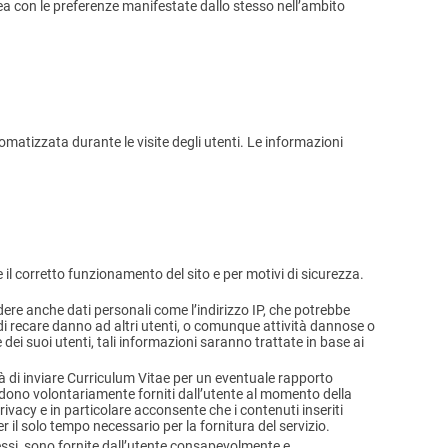
 linea con le preferenze manifestate dallo stesso nell’ambito
tomatizzata durante le visite degli utenti. Le informazioni
il corretto funzionamento del sito e per motivi di sicurezza.
dere anche dati personali come l’indirizzo IP, che potrebbe
 di recare danno ad altri utenti, o comunque attività dannose o
 e dei suoi utenti, tali informazioni saranno trattate in base ai
lità di inviare Curriculum Vitae per un eventuale rapporto
ntendono volontariamente forniti dall’utente al momento della
vacy e in particolare acconsente che i contenuti inseriti
er il solo tempo necessario per la fornitura del servizio.
stessi, sono fornite dall’utente consapevolmente e