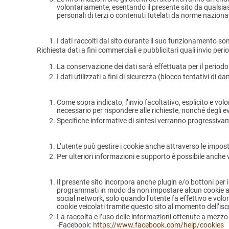
volontariamente, esentando il presente sito da qualsiasi 
personali di terzi o contenuti tutelati da norme nazional
I dati raccolti dal sito durante il suo funzionamento sono 
Richiesta dati a fini commerciali e pubblicitari quali invio per
La conservazione dei dati sarà effettuata per il period
I dati utilizzati a fini di sicurezza (blocco tentativi 
Come sopra indicato, l’invio facoltativo, esplicito e volo
necessario per rispondere alle richieste, nonché degli eve
Specifiche informative di sintesi verranno progressivamen
L’utente può gestire i cookie anche attraverso le impos
Per ulteriori informazioni e supporto è possibile anche v
Il presente sito incorpora anche plugin e/o bottoni per i 
programmati in modo da non impostare alcun cookie all’
social network, solo quando l’utente fa effettivo e volo
cookie veicolati tramite questo sito al momento dell’isc
La raccolta e l’uso delle informazioni ottenute a mezzo d
-Facebook:
https://www.facebook.com/help/cookies