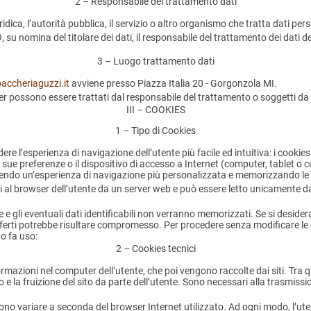
2 – Responsabile del trattamento dati
idica, l’autorità pubblica, il servizio o altro organismo che tratta dati per
su nomina del titolare dei dati, il responsabile del trattamento dei dati de
3 – Luogo trattamento dati
ccheriaguzzi.it
avviene presso Piazza Italia 20 - Gorgonzola MI.
ter possono essere trattati dal responsabile del trattamento o soggetti da e
III – COOKIES
1 – Tipo di Cookies
dere l’esperienza di navigazione dell’utente più facile ed intuitiva: i cooki
sue preferenze o il dispositivo di accesso a Internet (computer, tablet o c
ffrendo un’esperienza di navigazione più personalizzata e memorizzando le 
ti al browser dell’utente da un server web e può essere letto unicamente dal
gli eventuali dati identificabili non verranno memorizzati. Se si desidera, è
i offerti potrebbe risultare compromesso. Per procedere senza modificare le 
to fa uso:
2 – Cookies tecnici
azioni nel computer dell’utente, che poi vengono raccolte dai siti. Tra qu
o e la fruizione del sito da parte dell’utente. Sono necessari alla trasmiss
ono variare a seconda del browser Internet utilizzato. Ad ogni modo, l’uten