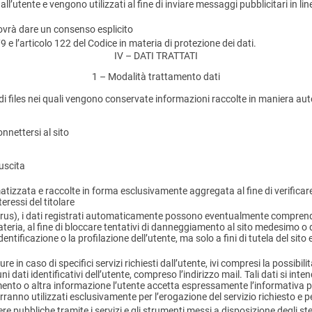
vi all’utente e vengono utilizzati al fine di inviare messaggi pubblicitari in
dovrà dare un consenso esplicito
e l’articolo 122 del Codice in materia di protezione dei dati.
IV – DATI TRATTATI
1 – Modalità trattamento dati
g di files nei quali vengono conservate informazioni raccolte in maniera au
nnettersi al sito
 uscita
izzata e raccolte in forma esclusivamente aggregata al fine di verificare 
eressi del titolare
one virus), i dati registrati automaticamente possono eventualmente compren
ateria, al fine di bloccare tentativi di danneggiamento al sito medesimo o
identificazione o la profilazione dell’utente, ma solo a fini di tutela del sito
e in caso di specifici servizi richiesti dall’utente, ivi compresi la possibi
ni dati identificativi dell’utente, compreso l’indirizzo mail. Tali dati si i
ento o altra informazione l’utente accetta espressamente l’informativa pri
erranno utilizzati esclusivamente per l’erogazione del servizio richiesto e p
dere pubbliche tramite i servizi e gli strumenti messi a disposizione degli 