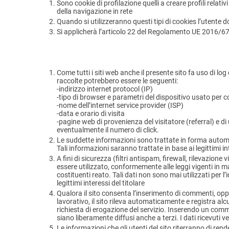
Sono cookie di profilazione quelli a creare profili relati
della navigazione in rete
Quando si utilizzeranno questi tipi di cookies l’utente 
Si applicherà l’articolo 22 del Regolamento UE 2016/679 
Come tutti i siti web anche il presente sito fa uso di lo
raccolte potrebbero essere le seguenti:
-indirizzo internet protocol (IP)
-tipo di browser e parametri del dispositivo usato per co
-nome dell’internet service provider (ISP)
-data e orario di visita
-pagine web di provenienza del visitatore (referral) e di
eventualmente il numero di click.
Le suddette informazioni sono trattate in forma automat
Tali informazioni saranno trattate in base ai legittimi int
A fini di sicurezza (filtri antispam, firewall, rilevazi
essere utilizzato, conformemente alle leggi vigenti in m
costituenti reato. Tali dati non sono mai utilizzati per l’
legittimi interessi del titolare
Qualora il sito consenta l’inserimento di commenti, oppur
lavorativo, il sito rileva automaticamente e registra alcu
richiesta di erogazione del servizio. Inserendo un comm
siano liberamente diffusi anche a terzi. I dati ricevuti v
Le informazioni che gli utenti del sito riterranno di ren