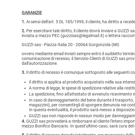
GARANZIE
1.
Ai sensi dell'art. 5 DL 185/1999, il cliente, ha diritto a rec
2.
Per esercitare tale diritto, il cliente dovrà inviare a GUZZI
inviata a mezzo PEC (guzzisas@legalmail.it) o lettera raccom
GUZZI sas - Piazza Italia 20 - 20064 Gorgonzola (MI)
ovvero mediante email inviati sempre entro il suddetto termi
comunicazione di recesso, il Servizio Clienti di GUZZI sas pro
dall'autorizzazione.
3.
Il diritto di recesso è comunque sottoposto alle seguenti co
Il diritto si applica al prodotto acquistato nella sua inte
A norma di legge, le spese di spedizione relative alla resti
La spedizione, fino all'attestato di avvenuto ricevimento 
In caso di danneggiamento del bene durante il trasporto, G
magazzini), per consentirgli di sporgere denuncia nei confro
In questa eventualità, il prodotto sarà messo a disposizi
GUZZI sas non risponde in nessun modo per danneggiament
4.
GUZZI sas provvederà a rimborsare al cliente l'intero import
mezzo Bonifico Bancario. In quest'ultimo caso, sarà cura del cl