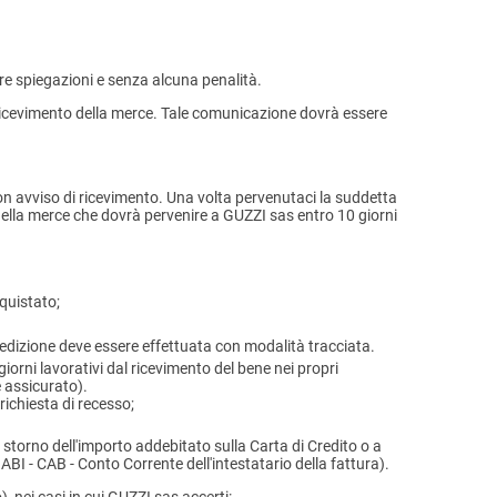
nire spiegazioni e senza alcuna penalità.
di ricevimento della merce. Tale comunicazione dovrà essere
n avviso di ricevimento. Una volta pervenutaci la suddetta
 della merce che dovrà pervenire a GUZZI sas entro 10 giorni
cquistato;
pedizione deve essere effettuata con modalità tracciata.
orni lavorativi dal ricevimento del bene nei propri
e assicurato).
ichiesta di recesso;
 storno dell'importo addebitato sulla Carta di Credito o a
ABI - CAB - Conto Corrente dell'intestatario della fattura).