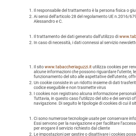
Il responsabile del trattamento è la persona fisica o giur
Ai sensi dell’articolo 28 del regolamento UE n.2016/679, 
Alessandro
e C.
Il trattamento dei dati generato dall’utilizzo di
www.taba
In caso di necessità, i dati connessi al servizio newslet
Il sito
www.tabaccheriaguzzi.it
utilizza cookies per ren
alcune informazioni che possono riguardare l’utente, le 
funzionamento del sito alle aspettative dell’utente, o
Un cookie consiste in un ridotto insieme di dati trasferi
codice eseguibile e non trasmette virus
I cookies non registrano alcuna informazione personale e 
Tuttavia, in questo caso l’utilizzo del sito e dei serviz
navigazione. Di seguito le tipologie di cookies di cui il si
Ci sono numerose tecnologie usate per conservare inform
Essi servono per la navigazione e per facilitare l’access
per erogare il servizio richiesto dal cliente
Le impostazioni per gestire o disattivare i cookies poss