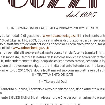
I – INFORMAZIONI RELATIVE ALLA PRIVACY POLICY DEL SITO
ve alla modalità di gestione di
www.tabaccheriaguzzi.it
in riferimento al 
 13 del D.lgs. n. 196/2003, Codice in materia di protezione dei dati persona
do al trattamento dei dati personali nonché alla libera circolazione di tali
 iniziale:
www.tabaccheriaguzzi.it
 non per altri siti web eventualmente consultati dall’utente tramite link i
 le modalità, i tempi e la natura delle informazioni che i titolari del trat
t, indipendentemente dagli scopi del collegamento stesso, secondo la leg
zione di nuove norme a riguardo, si invita pertanto l’utente a controllare
egolamento UE 2016/679, dovrà legittimare il suo consenso attraverso l’autor
II – TRATTAMENTO DEI DATI
1 – Titolare dei Dati
a, l’autorità pubblica, il servizio o altro organismo che, singolarmente o ins
za
tamento è GUZZI SAS di Bigatti Alessandro
e C. e per ogni chiarimento o eser