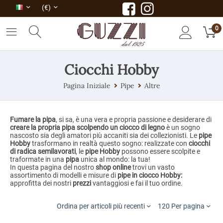
(€)
0
Ciocchi Hobby
Pagina Iniziale
Pipe
Altre
Fumare la pipa
, si sa, è una vera e propria passione e desiderare di
creare la propria pipa scolpendo un ciocco di legno
è un sogno
nascosto sia degli amatori più accaniti sia dei collezionisti. Le
pipe
Hobby
trasformano in realtà questo sogno: realizzate con
ciocchi
di radica semilavorati
, le
pipe Hobby
possono essere scolpite e
traformate in una
pipa
unica al mondo: la tua!
In questa pagina del nostro
shop online
trovi un vasto
assortimento di modelli e misure di
pipe in ciocco Hobby:
approfitta dei nostri
prezzi
vantaggiosi e fai il tuo ordine.
Ordina per articoli più recenti
120 Per pagina