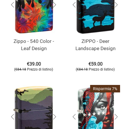
Zippo - 540 Color -
ZIPPO - Deer
Leaf Design
Landscape Design
€
39.00
€
59.00
(
)
(
)
€
84.18
Prezzo di listino
€
84.18
Prezzo di listino
Risparmia 7%