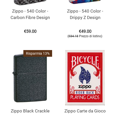
Zippo - 540 Color -
Zippo - 540 Color -
Carbon Fibre Design
Drippy Z Design
€
59.00
€
49.00
(
)
€
84.18
Prezzo di listino
Risparmia 13%
Zippo Black Crackle
Zippo Carte da Gioco