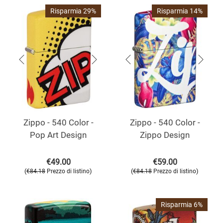
Risparmia 29%
Risparmia 14%
Zippo - 540 Color -
Zippo - 540 Color -
Pop Art Design
Zippo Design
€
49.00
€
59.00
(
)
(
)
€
84.18
Prezzo di listino
€
84.18
Prezzo di listino
Risparmia 6%