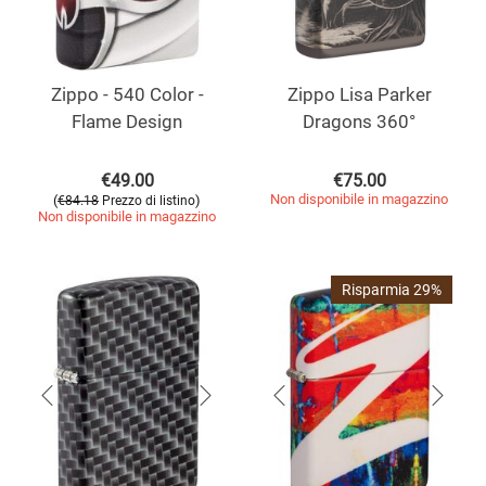
Zippo - 540 Color -
Zippo Lisa Parker
Flame Design
Dragons 360°
€
49.00
€
75.00
Non disponibile in magazzino
(
)
€
84.18
Prezzo di listino
Non disponibile in magazzino
Risparmia 29%