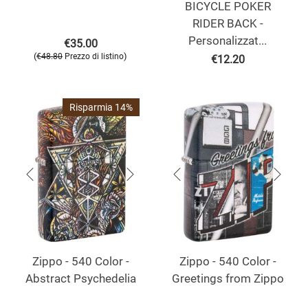
BICYCLE POKER
RIDER BACK -
Personalizzat...
€
35.00
(
)
€
48.80
Prezzo di listino
€
12.20
Risparmia 14%
Zippo - 540 Color -
Zippo - 540 Color -
Abstract Psychedelia
Greetings from Zippo