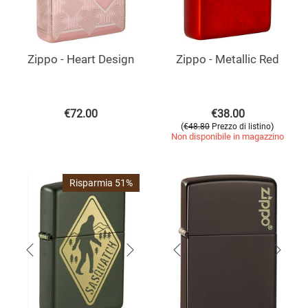
Zippo - Heart Design
Zippo - Metallic Red
€
72.00
€
38.00
(
)
€
48.80
Prezzo di listino
Non disponibile in magazzino
Risparmia 51%