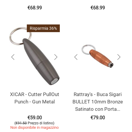
€
68.99
€
68.99
Risparmia 36%
XICAR - Cutter PullOut
Rattray's - Buca Sigari
Punch - Gun Metal
BULLET 10mm Bronze
Satinato con Porta...
€
59.00
€
79.00
(
)
€
91.50
Prezzo di listino
Non disponibile in magazzino