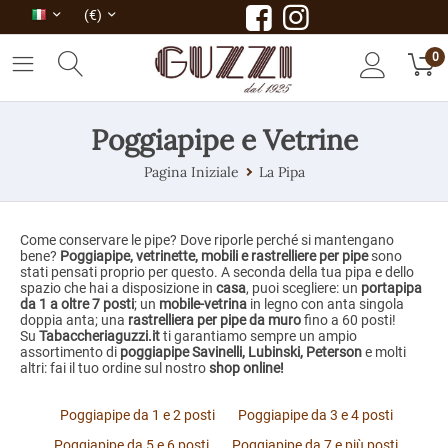
(€)
0
Poggiapipe e Vetrine
Pagina Iniziale
La Pipa
Come conservare le pipe? Dove riporle perché si mantengano
bene?
Poggiapipe, vetrinette, mobili e rastrelliere
per pipe
sono
stati pensati proprio per questo. A seconda della tua pipa e dello
spazio che hai a disposizione in
casa
, puoi scegliere: un
portapipa
da 1 a oltre 7 posti
; un
mobile-
vetrina
in legno con anta singola
doppia anta; una
rastrelliera per pipe da muro
fino a 60 posti!
Su
Tabaccheriaguzzi.it
ti garantiamo sempre un ampio
assortimento di
poggiapipe Savinelli, Lubinski, Peterson
e molti
altri: fai il tuo ordine sul nostro
shop online!
Poggiapipe da 1 e 2 posti
Poggiapipe da 3 e 4 posti
Poggiapipe da 5 e 6 posti
Poggiapipe da 7 e più posti