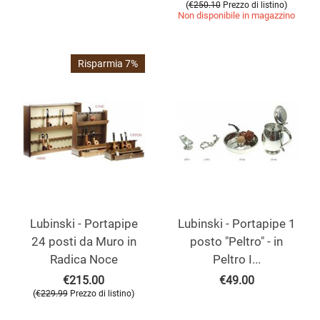
(
)
€
250.10
Prezzo di listino
Non disponibile in magazzino
Risparmia 7%
Lubinski - Portapipe
Lubinski - Portapipe 1
24 posti da Muro in
posto "Peltro" - in
Radica Noce
Peltro I...
€
215.00
€
49.00
(
)
€
229.99
Prezzo di listino