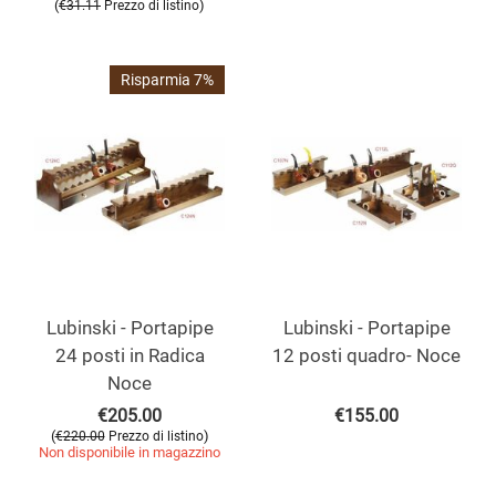
(
)
€
31.11
Prezzo di listino
Risparmia 7%
Lubinski - Portapipe
Lubinski - Portapipe
24 posti in Radica
12 posti quadro- Noce
Noce
€
205.00
€
155.00
(
)
€
220.00
Prezzo di listino
Non disponibile in magazzino