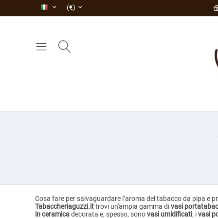
(€)
Cosa fare per salvaguardare l’aroma del tabacco da pipa e pr
Tabaccheriaguzzi.it
trovi un'ampia gamma di
vasi portatabacc
in ceramica
decorata e, spesso, sono
vasi umidificati
; i
vasi p