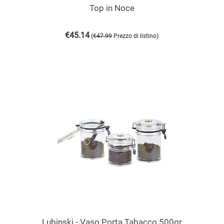
Top in Noce
€
45.14
(
)
€
47.99
Prezzo di listino
Lubinski - Vaso Porta Tabacco 500gr