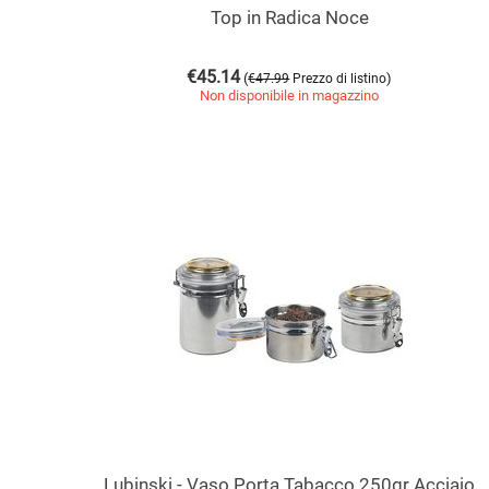
Top in Radica Noce
€
45.14
(
)
€
47.99
Prezzo di listino
Non disponibile in magazzino
Lubinski - Vaso Porta Tabacco 250gr Acciaio