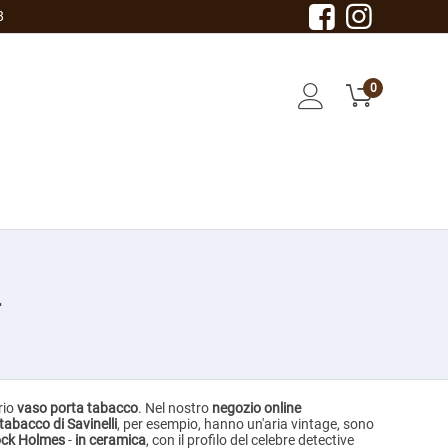
8
0
a
rio
vaso porta tabacco
. Nel nostro
negozio online
l tabacco di Savinelli
, per esempio, hanno un'aria vintage, sono
ock Holmes
-
in ceramica
, con il profilo del celebre detective