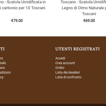
o - Scatola Umidificata in
Toscano - Scatola Umidifi
di carbonio per 10 Toscani
Legno di Olmo Naturale 
Toscani
€
79.00
€
69.00
TI
UTENTI REGISTRATI
re
Accedi
tails
Crea account
are
Ordini
edizioni
Lista dei desideri
icy
Lista di confronto