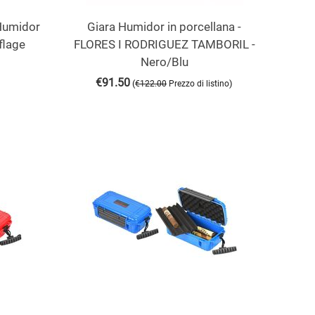
 Humidor
Giara Humidor in porcellana -
flage
FLORES I RODRIGUEZ TAMBORIL -
Nero/Blu
€
91.50
(
)
€
122.00
Prezzo di listino