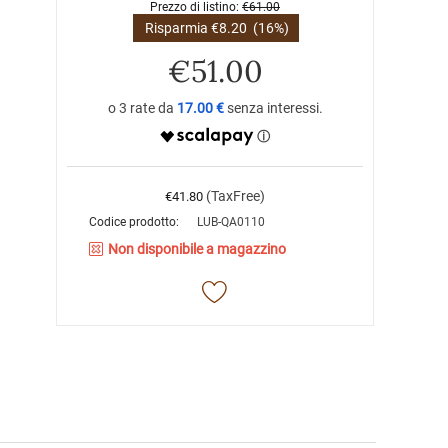
Prezzo di listino:
€
61.00
Risparmia
€
8.20
(16%)
€
51.00
17.00 €
(TaxFree)
€
41.80
Codice prodotto:
LUB-QA0110
Non disponibile a magazzino