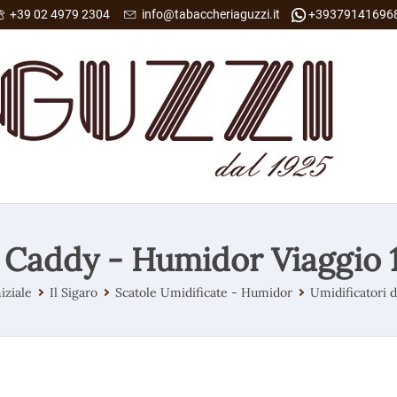
+39 02 4979 2304
info@tabaccheriaguzzi.it
+39379141696
 Caddy - Humidor Viaggio 1
iziale
Il Sigaro
Scatole Umidificate - Humidor
Umidificatori 