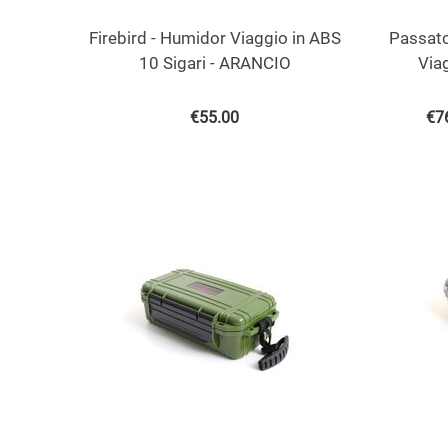
Firebird - Humidor Viaggio in ABS
Passato
10 Sigari - ARANCIO
Viag
€
55.00
€
7