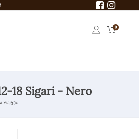
8
0
2-18 Sigari - Nero
da Viaggio