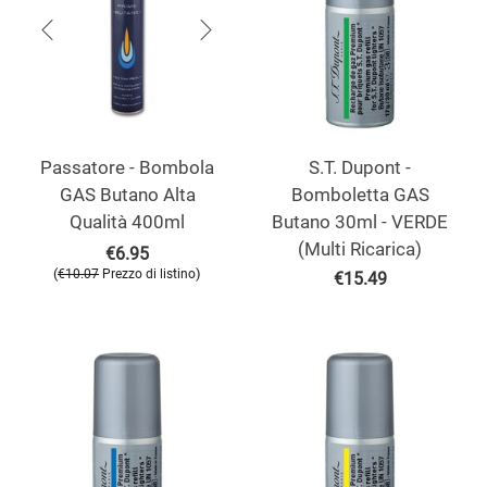
Passatore - Bombola
S.T. Dupont -
GAS Butano Alta
Bomboletta GAS
Qualità 400ml
Butano 30ml - VERDE
(Multi Ricarica)
€
6.95
(
)
€
10.07
Prezzo di listino
€
15.49