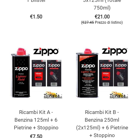
1 Blister
5x125ml (Totale
750ml)
€
1.50
€
21.00
(
)
€
27.45
Prezzo di listino
Ricambi Kit A -
Ricambi Kit B -
Benzina 125ml + 6
Benzina 250ml
Pietrine + Stoppino
(2x125ml) + 6 Pietrine
+ Stoppino
€
7.50