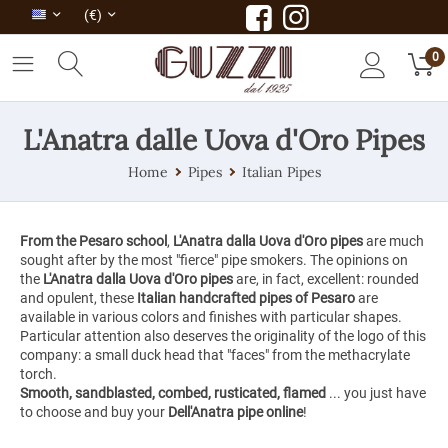
(€)
0
L'Anatra dalle Uova d'Oro Pipes
Home
Pipes
Italian Pipes
From the Pesaro school
,
L'Anatra dalla Uova d'Oro pipes
are much
sought after by the most "fierce" pipe smokers. The opinions on
the
L'Anatra dalla Uova d'Oro pipes
are, in fact, excellent: rounded
and opulent, these
Italian handcrafted pipes
of Pesaro
are
available in various colors and finishes with particular shapes.
Particular attention also deserves the originality of the logo of this
company: a small duck head that "faces" from the methacrylate
torch.
Smooth, sandblasted, combed, rusticated, flamed
... you just have
to choose and buy your
Dell'Anatra pipe
online
!